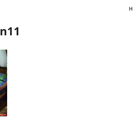
H
on11