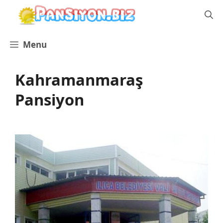
İçeriğe
atla
Menu
Kahramanmaraş
Pansiyon