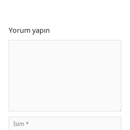
Yorum yapın
Yorum
İsim