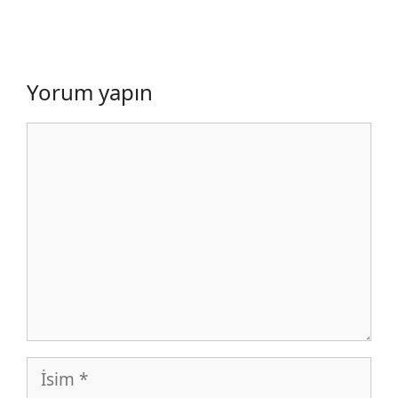
Yorum yapın
Yorum
İsim