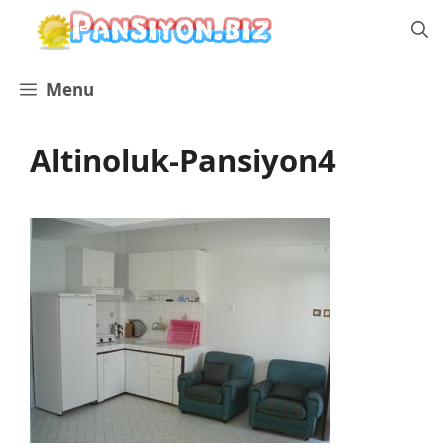
İçeriğe
atla
Menu
Altinoluk-Pansiyon4