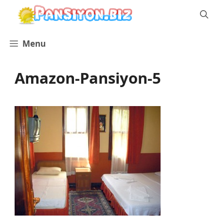
İçeriğe
atla
Menu
Amazon-Pansiyon-5