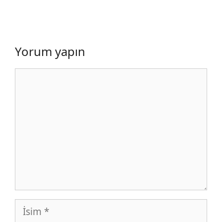
Yorum yapın
Yorum
İsim