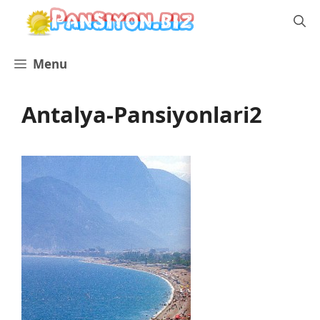
İçeriğe
atla
Menu
Antalya-Pansiyonlari2