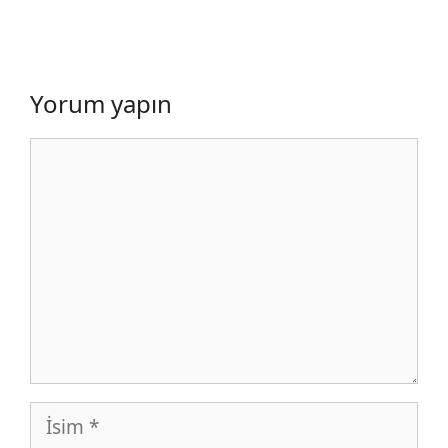
Yorum yapın
Yorum
İsim