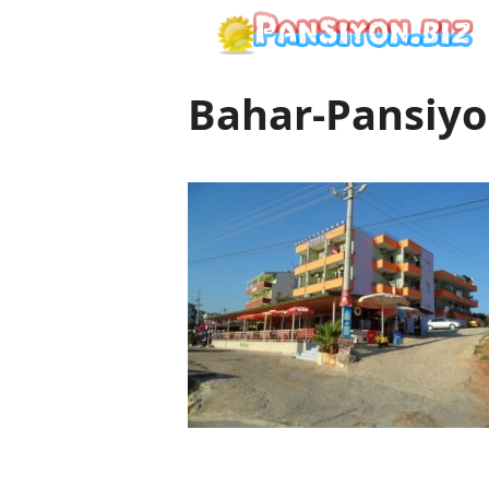
İçeriğe
atla
Bahar-Pansiyo