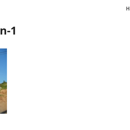
H
n-1