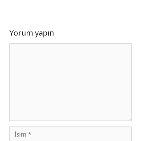
Yorum yapın
Yorum
İsim