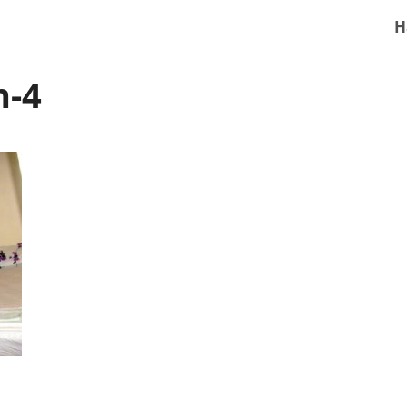
H
n-4