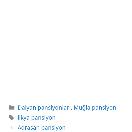
Kategoriler
Dalyan pansiyonları
,
Muğla pansiyon
Etiketler
likya pansiyon
Adrasan pansiyon