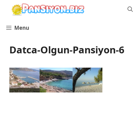
İçeriğe
atla
Menu
Datca-Olgun-Pansiyon-6