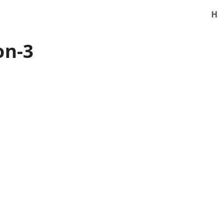
H
on-3