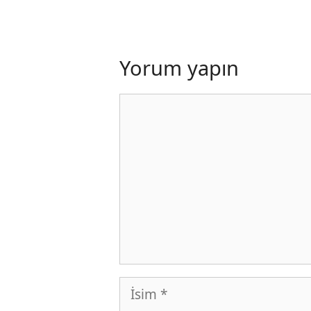
Yorum yapın
Yorum
İsim