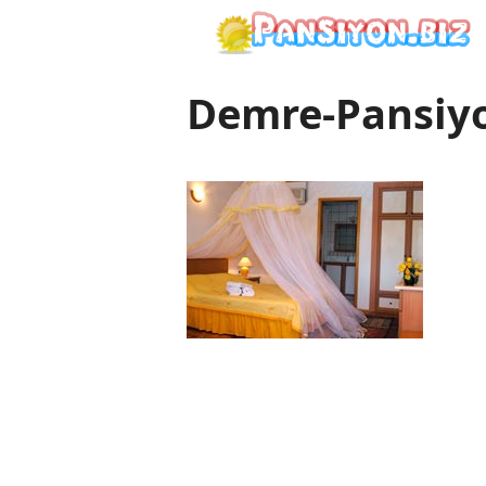
İçeriğe
atla
Demre-Pansiy