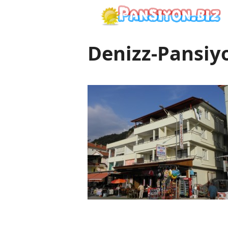
İçeriğe
atla
Denizz-Pansiy