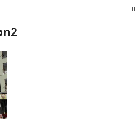
H
on2