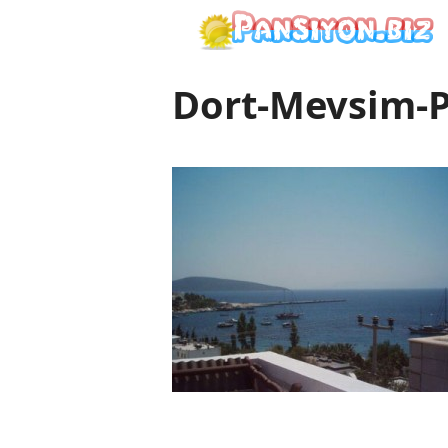
İçeriğe
atla
Dort-Mevsim-P