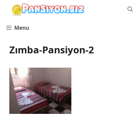
İçeriğe
atla
Menu
Zımba-Pansiyon-2