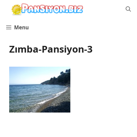
İçeriğe
atla
Menu
Zımba-Pansiyon-3