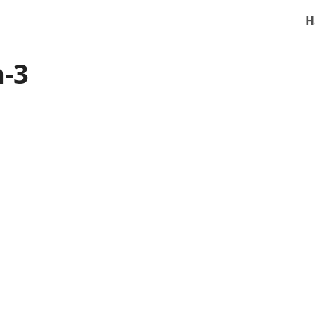
H
n-3