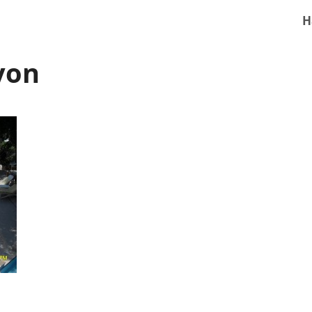
H
yon