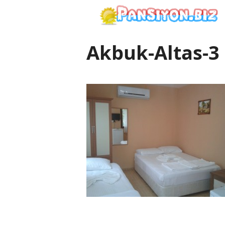
İçeriğe
atla
Akbuk-Altas-3