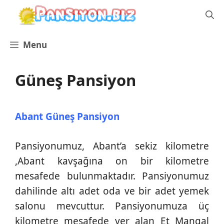
İçeriğe
atla
Menu
Güneş Pansiyon
Abant Güneş Pansiyon
Pansiyonumuz, Abant’a sekiz kilometre
,Abant kavşağına on bir kilometre
mesafede bulunmaktadır. Pansiyonumuz
dahilinde altı adet oda ve bir adet yemek
salonu mevcuttur. Pansiyonumuza üç
kilometre mesafede yer alan Et Mangal