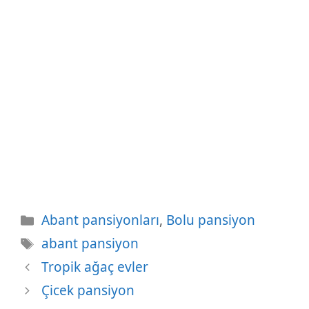
Kategoriler
Abant pansiyonları
,
Bolu pansiyon
Etiketler
abant pansiyon
Tropik ağaç evler
Çicek pansiyon