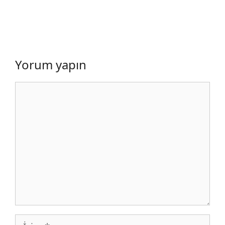
Yorum yapın
Yorum
İsim