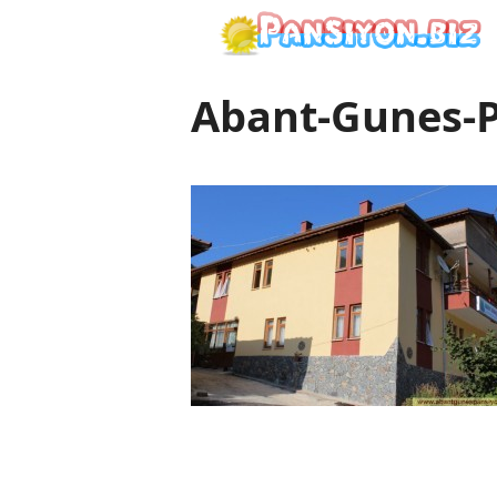
İçeriğe
atla
Abant-Gunes-