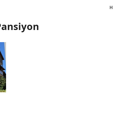
H
Pansiyon