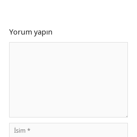
Yorum yapın
Yorum
İsim