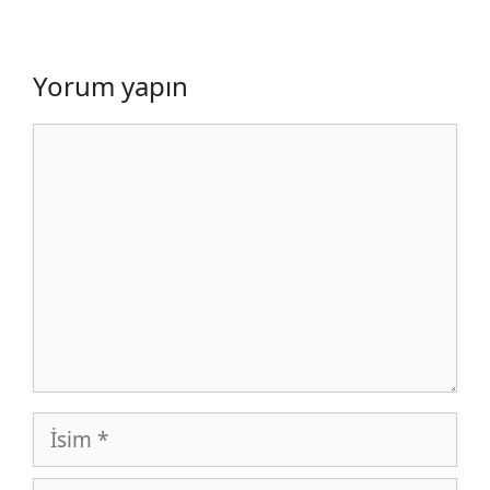
Yorum yapın
Yorum
İsim