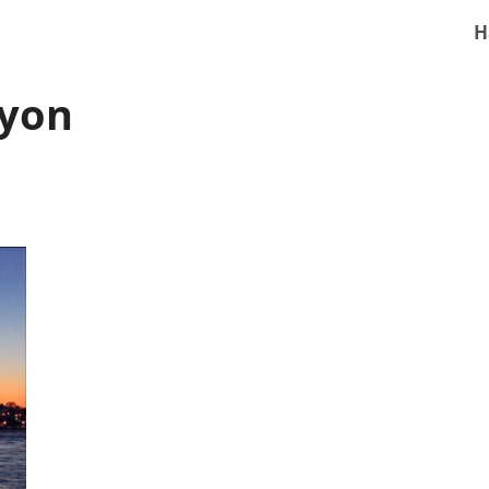
H
iyon