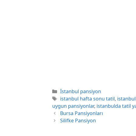
Kategoriler
İstanbul pansiyon
Etiketler
istanbul hafta sonu tatil
,
istanbul
uygun pansiyonlar
,
istanbulda tatil y
Bursa Pansiyonları
Silifke Pansiyon