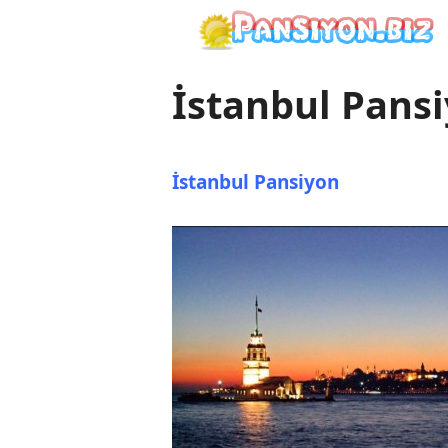
İçeriğe
atla
İstanbul Pans
İstanbul Pansiyon