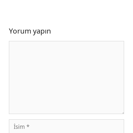
Yorum yapın
Yorum
İsim