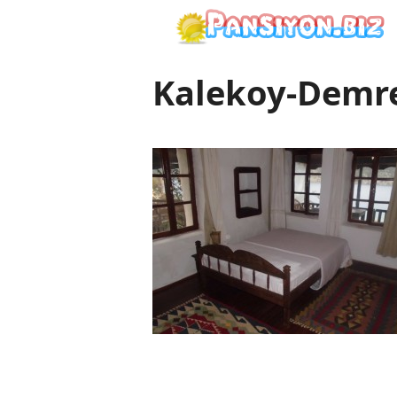
İçeriğe
atla
Kalekoy-Demr