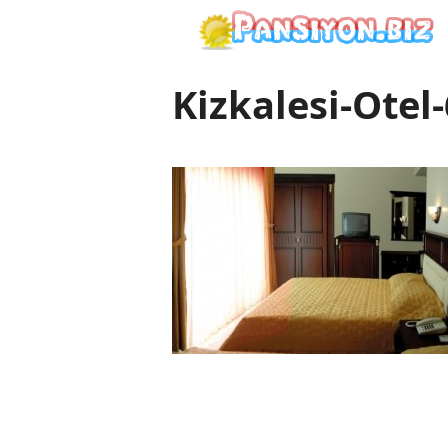
İçeriğe
atla
Kizkalesi-Otel-