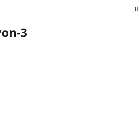
H
yon-3