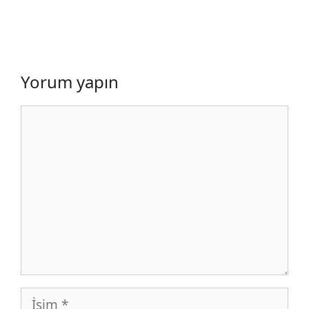
Yorum yapın
Yorum
İsim