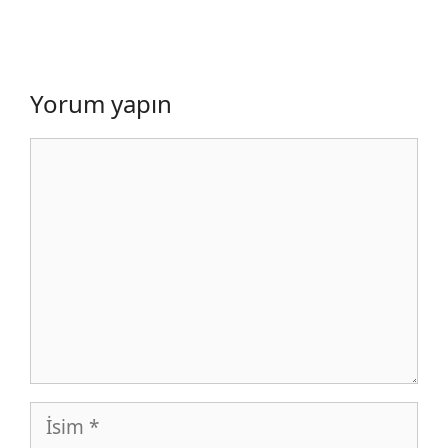
Yorum yapın
Yorum
İsim