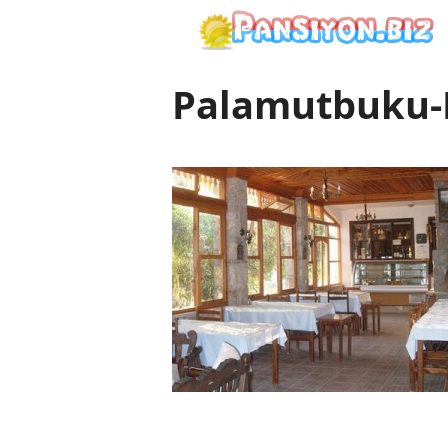
İçeriğe
atla
Palamutbuku-