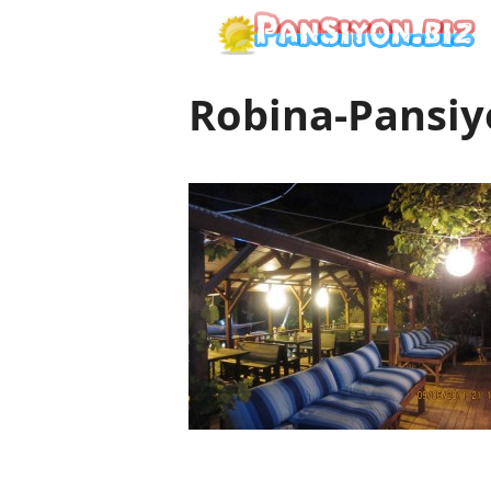
İçeriğe
atla
Robina-Pansiy