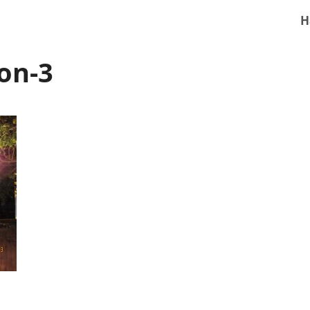
H
on-3