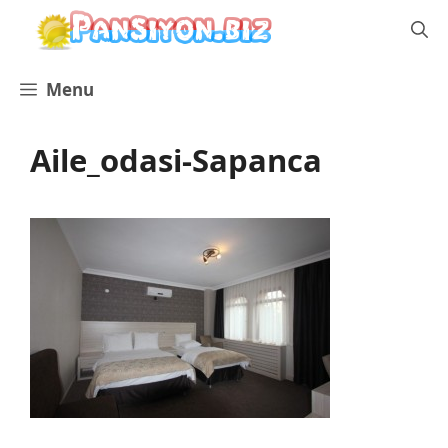
İçeriğe
atla
Menu
Aile_odasi-Sapanca