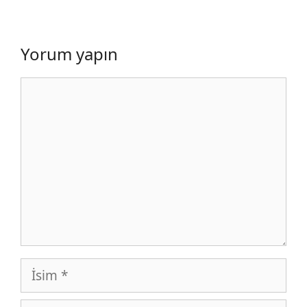
Yorum yapın
Yorum
İsim