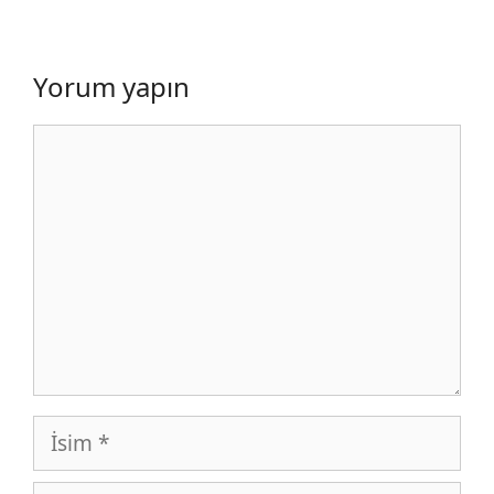
Yorum yapın
Yorum
İsim