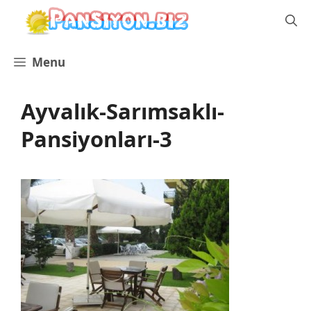
İçeriğe
atla
Menu
Ayvalık-Sarımsaklı-
Pansiyonları-3