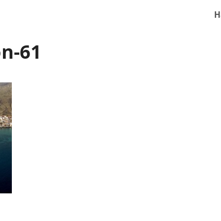
H
on-61