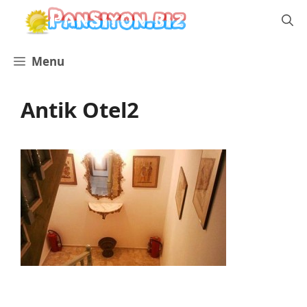
İçeriğe
atla
Menu
Antik Otel2