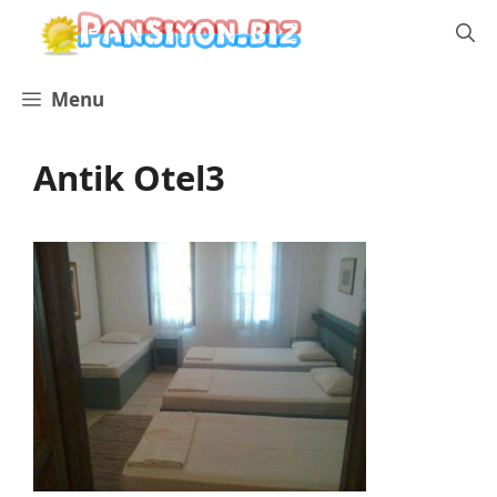
İçeriğe
atla
Menu
Antik Otel3