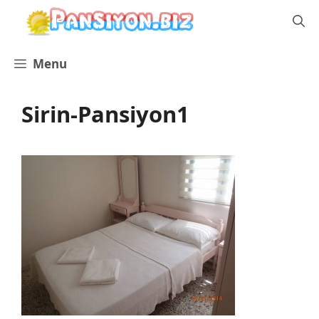
İçeriğe
atla
Menu
Sirin-Pansiyon1