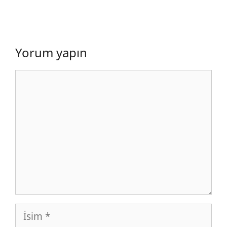
Yorum yapın
Yorum
İsim