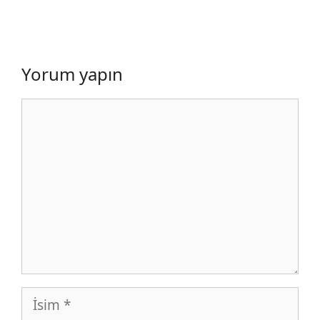
Yorum yapın
Yorum
İsim