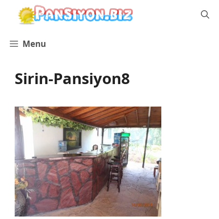
İçeriğe
atla
Menu
Sirin-Pansiyon8