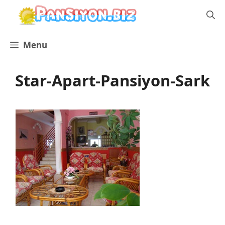
İçeriğe
atla
Menu
Star-Apart-Pansiyon-Sark