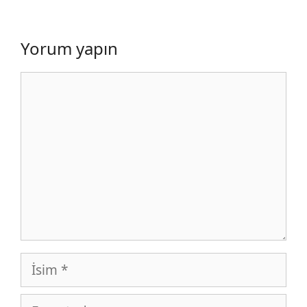
Yorum yapın
Yorum
İsim
E-