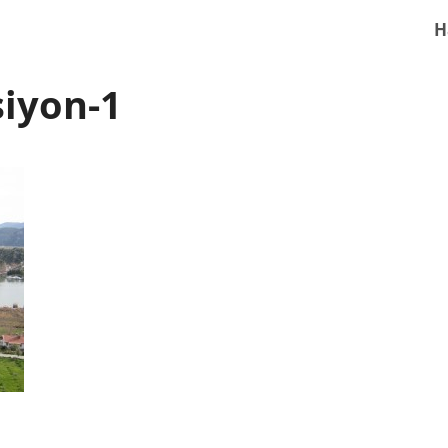
H
siyon-1