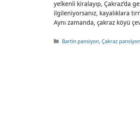
yelkenli kiralayıp, Çakraz’da gez
ilgileniyorsanız, kayalıklara tı
Aynı zamanda, çakraz köyü çe
Kategoriler
Bartin pansiyon
,
Çakraz pansiyon