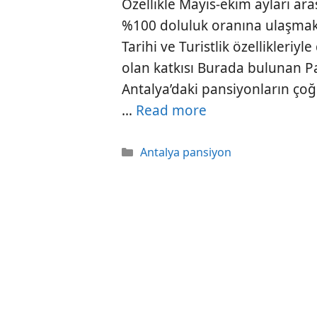
Özellikle Mayıs-ekim ayları ar
%100 doluluk oranına ulaşmakt
Tarihi ve Turistlik özellikleriy
olan katkısı Burada bulunan Pa
Antalya’daki pansiyonların ç
…
Read more
Kategoriler
Antalya pansiyon