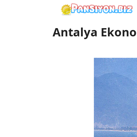
İçeriğe
atla
Antalya Ekono