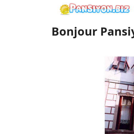
İçeriğe
atla
Bonjour Pansi