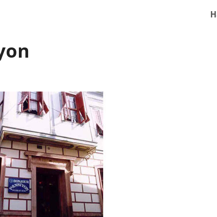
H
yon