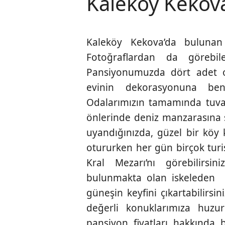
Kaleköy Kekova
Kaleköy Kekova’da bulunan
Fotoğraflardan da görebil
Pansiyonumuzda dört adet od
evinin dekorasyonuna benz
Odalarımızın tamamında tuval
önlerinde deniz manzarasına 
uyandığınızda, güzel bir köy k
otururken her gün birçok turis
Kral Mezarı’nı görebilirs
bulunmakta olan iskeleden m
güneşin keyfini çıkartabilirs
değerli konuklarımıza huzur
pansiyon fiyatları hakkında bi