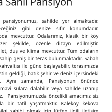
 Sahil Pansiyon
 pansiyonumuz, sahilde yer almaktadır.
eceğiniz gibi denize sıfır konumdadır.
a mevcuttur. Odalarımız, klasik bir köy
er şekilde, özenle dizayn edilmiştir.
et, duş ve klima mevcuttur. Tüm odaların
sahip geniş bir teras bulunmaktadır. Sabah
ahvaltısı ile güne başlayabilir, terasımızda
tin geldiği, batık şehir ve deniz içersindeki
iniz. Aynı zamanda, Pansiyonun önünde
avi sulara dalabilir veya sahilde uzanıp
iniz. Pansiyonumuzda öncelikli amacımız siz
la bir tatil yaşatmaktır. Kaleköy kekova
lgi sahibi olmak için lütfen ilgili iletişim