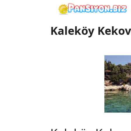
İçeriğe
atla
Kaleköy Kekov