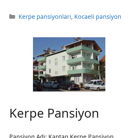
Kategoriler
Kerpe pansiyonları
,
Kocaeli pansiyon
Kerpe Pansiyon
Pansiyon Adı: Kaptan Kerpe Pansiyon