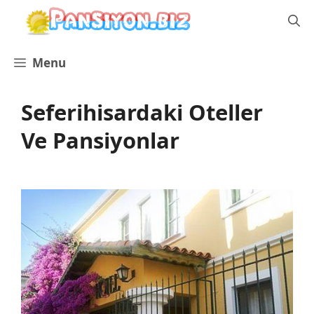
İçeriğe
atla
Menu
Seferihisardaki Oteller
Ve Pansiyonlar